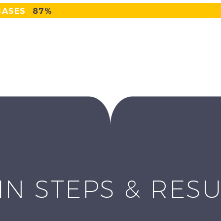
BASES
87%
IN STEPS & RESU