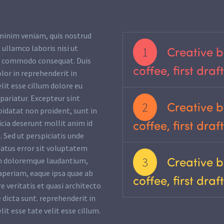
minim veniam, quis nostrud
 ullamco laboris nisi ut
Creative b
1
ea commodo consequat. Duis
coffee, first draf
olor in reprehenderit in
lit esse cillum dolore eu
 pariatur. Excepteur sint
Creative b
2
pidatat non proident, sunt in
coffee, first draf
ficia deserunt mollit anim id
 Sed ut perspiciatis unde
natus error sit voluptatem
Creative b
3
m doloremque laudantium,
periam, eaque ipsa quae ab
coffee, first draf
re veritatis et quasi architecto
 dicta sunt. reprehenderit in
lit esse tate velit esse cillum.