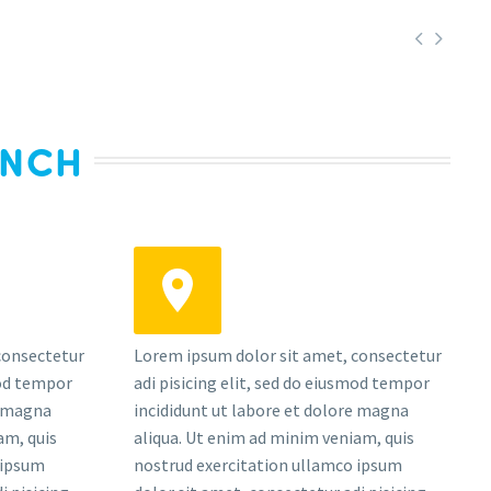


UNCH
consectetur
Lorem ipsum dolor sit amet, consectetur
mod tempor
adi pisicing elit, sed do eiusmod tempor
e magna
incididunt ut labore et dolore magna
am, quis
aliqua. Ut enim ad minim veniam, quis
 ipsum
nostrud exercitation ullamco ipsum