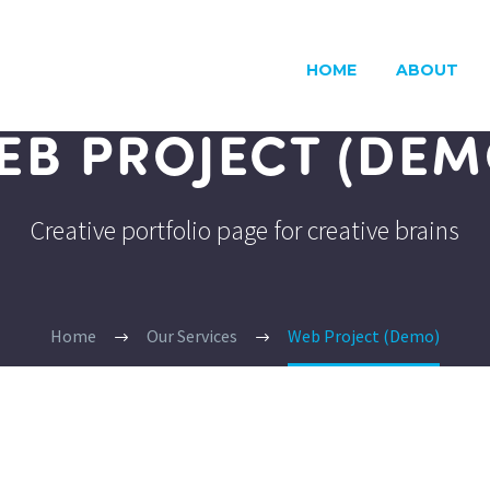
HOME
ABOUT
EB PROJECT (DEM
Creative portfolio page for creative brains
Home
Our Services
Web Project (Demo)