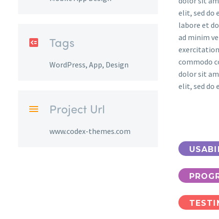
dolor sit am
elit, sed do
labore et d
ad minim ve
Tags
exercitation
commodo con
WordPress, App, Design
dolor sit am
elit, sed do
Project Url
www.codex-themes.com
USABI
PROG
TESTI