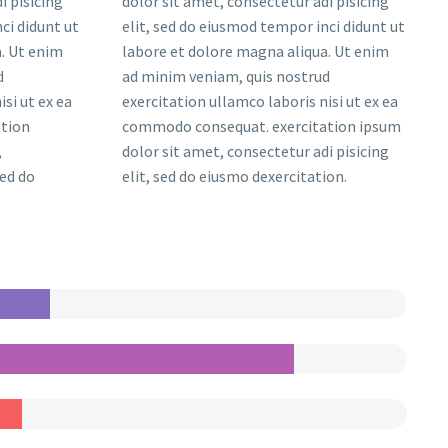
i pisicing
dolor sit amet, consectetur adi pisicing
ci didunt ut
elit, sed do eiusmod tempor inci didunt ut
. Ut enim
labore et dolore magna aliqua. Ut enim
d
ad minim veniam, quis nostrud
si ut ex ea
exercitation ullamco laboris nisi ut ex ea
tion
commodo consequat. exercitation ipsum
,
dolor sit amet, consectetur adi pisicing
sed do
elit, sed do eiusmo dexercitation.