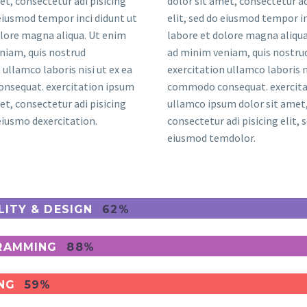
et, consectetur adi pisicing
dolor sit amet, consectetur ad
 eiusmod tempor inci didunt ut
elit, sed do eiusmod tempor in
olore magna aliqua. Ut enim
labore et dolore magna aliqua
niam, quis nostrud
ad minim veniam, quis nostru
 ullamco laboris nisi ut ex ea
exercitation ullamco laboris ni
sequat. exercitation ipsum
commodo consequat. exercita
et, consectetur adi pisicing
ullamco ipsum dolor sit amet
 eiusmo dexercitation.
consectetur adi pisicing elit, 
eiusmod temdolor.
LITY & DESIGN
62%
RAMMING
88%
NG
59%