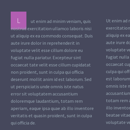
L
Ut enim ad 
ut enim ad minim veniam, quis
exercitation
nostrud exercitation ullamco laboris nisi
aliquip ex 
ut aliquip ex ea commodo consequat. Duis
aute irure d
aute irure dolor in reprehenderit in
voluptate ve
voluptate velit esse cillum dolore eu
fugiat nulla
fugiat nulla pariatur. Excepteur sint
occaecat cu
occaecat tate velit esse cillum cupidatat
culpa qui of
non proident, sunt in culpa qui officia
est laborum.
deserunt mollit anim id est laborum. Sed
omnis iste 
ut perspiciatis unde omnis iste natus
accusantiu
error sit voluptatem accusantium
totam rem a
doloremque laudantium, totam rem
illo invento
aperiam, eaque ipsa quae ab illo inventore
beatae vitae
veritatis et quasin proident, sunt in culpa
voluptate ve
qui officia de.