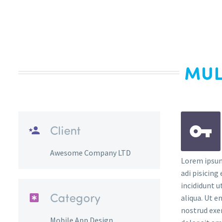
MUL
Client
Awesome Company LTD
Lorem ipsum
adi pisicing
incididunt 
Category
aliqua. Ut 
nostrud exe
Mobile App Design