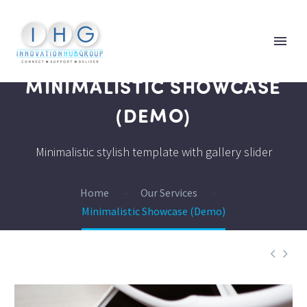
MINIMALISTIC SHOWCASE
(DEMO)
Minimalistic stylish template with gallery slider
Home
Our Services
Minimalistic Showcase (Demo)

