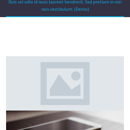
Duis vel odio id nunc laoreet hendrerit. Sed pretium in nisi
non vestibulum. (Demo)